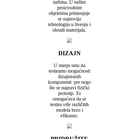
turbina. U našim
proizvodnim
objektima primenjuje
se najnovija
tehnologija u livenju i
obradi materijala.
DIZAJN
U stanju smo da
testiramo mogućnosti
dizajniranih
komponenti pre nego
što se napravi fizički
prototip. To
omogućava da se
testira više različitih
modela brzo i
efikasno.
PRIDRUŽITE