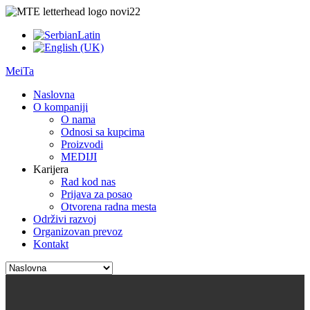
MeiTa
Naslovna
O kompaniji
O nama
Odnosi sa kupcima
Proizvodi
MEDIJI
Karijera
Rad kod nas
Prijava za posao
Otvorena radna mesta
Održivi razvoj
Organizovan prevoz
Kontakt