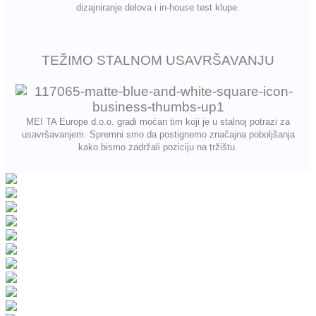
dizajniranje delova i in-house test klupe.
TEŽIMO STALNOM USAVRŠAVANJU
MEI TA Europe d.o.o. gradi moćan tim koji je u stalnoj potrazi za
usavršavanjem. Spremni smo da postignemo značajna poboljšanja
kako bismo zadržali poziciju na tržištu.