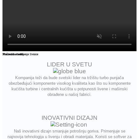
Proizvodno odeljenje livnice
Proizvodno odeljenje livnice
Mašinska obrada
Mašinska obrada
LIDER U SVETU
Kompanija teži da bude svetski lider na tržištu turbo punjača
obezbeđujući komponente visokog kvaliteta kao što su komponente
kućišta turbine i centralnih kućišta u potpunosti livene i mašinski
obrađene u našoj fabrici.
INOVATIVNI DIZAJN
Naš inovativni dizajn smanjuje potrošnju goriva. Primenjuje se
najnovija tehnologija u livenju i obradi materijala. Koristi se softver za